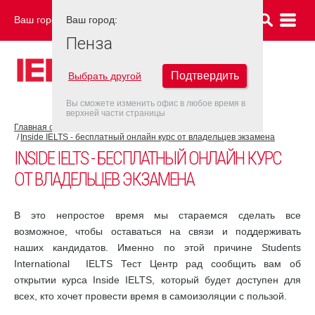
Ваш город:
Ваш город:
ПЕНЗА
Пенза
Подтвердить
Выбрать другой
Вы сможете изменить офис в любое время в
верхней части страницы
Главная страница
COVID-19
Inside IELTS - бесплатный онлайн курс от владельцев экзамена
INSIDE IELTS - БЕСПЛАТНЫЙ ОНЛАЙН КУРС
ОТ ВЛАДЕЛЬЦЕВ ЭКЗАМЕНА
В это непростое время мы стараемся сделать все
возможное, чтобы оставаться на связи и поддерживать
наших кандидатов. Именно по этой причине Students
International IELTS Тест Центр рад сообщить вам об
открытии курса Inside IELTS, который будет доступен для
всех, кто хочет провести время в самоизоляции с пользой.