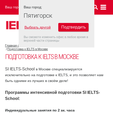
Ваш город:
Ваш город:
ПЯТИГОРСК
Пятигорск
Подтвердить
Выбрать другой
Вы сможете изменить офис в любое время в
верхней части страницы
Главная страница
Об экзамене IELTS
Подготовка к IELTS
Подготовка к IELTS в Москве
ПОДГОТОВКА К IELTS В МОСКВЕ
SI IELTS-School
в Москве специализируется
исключительно на подготовке к IELTS, и это позволяет нам
быть одними из лучших в своём деле!
Программы интенсивной подготовки
SI IELTS-
School
:
Индивидуальные занятия по 2 ак. часа