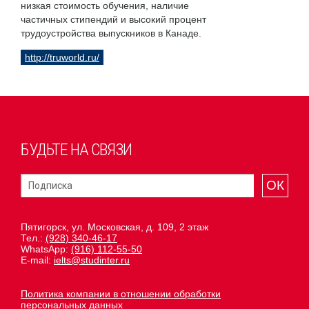
низкая стоимость обучения, наличие
частичных стипендий и высокий процент
трудоустройства выпускников в Канаде.
http://truworld.ru/
БУДЬТЕ НА СВЯЗИ
ОК
Пятигорск, ул. Московская, д. 109, 2 этаж
Тел.:
(928) 340-46-17
WhatsApp:
(916) 112-55-50
E-mail:
ielts@studinter.ru
Политика компании в отношении обработки
персональных данных