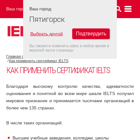
Ваш город:
Ваш город:
ПЯТИГОРСК
Пятигорск
Подтвердить
Выбрать другой
Вы сможете изменить офис в любое время в
верхней части страницы
Главная страница
Об экзамене IELTS
Как применить сертификат IELTS
КАК ПРИМЕНИТЬ СЕРТИФИКАТ IELTS
Благодаря высокому контролю качества, адекватности
оценивания и понятной во всем мире шкале IELTS получил
мировое признание и принимается тысячами организаций в
более чем 135 странах.
В числе таких организаций:
Высшие учебные заведения, колледжи, школы