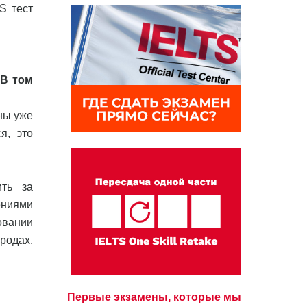
TS тест
 В том
ны уже
я, это
ить за
ениями
овании
родах.
Первые экзамены, которые мы