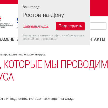
Ваш город:
Ваш город:
РОСТОВ-НА-ДОНУ
Ростов-на-Дону
Подтвердить
Выбрать другой
Вы сможете изменить офис в любое время в
ЗАМЕНЕ IELTS
FAQ
ДАТЫ IELTS 2022
КОНТАКТЫ
верхней части страницы
мы проводим после коронавируса
, КОТОРЫЕ МЫ ПРОВОДИМ
УСА
ть и медленно, но все-таки идет на спад.