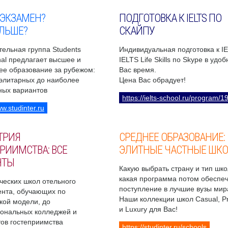
 ЭКЗАМЕН?
ПОДГОТОВКА К IELTS ПО
ЛЬШЕ?
СКАЙПУ
ельная группа Students
Индивидуальная подготовка к I
onal предлагает высшее и
IELTS Life Skills по Skype в удо
ее образование за рубежом:
Вас время.
 элитарных до наиболее
Цена Вас обрадует!
ных вариантов
https://ielts-school.ru/program/1
ww.studinter.ru
ТРИЯ
СРЕДНЕЕ ОБРАЗОВАНИЕ:
РИИМСТВА: ВСЕ
ЭЛИТНЫЕ ЧАСТНЫЕ ШК
НТЫ
Какую выбрать страну и тип шко
какая программа потом обеспе
ческих школ отельного
поступление в лучшие вузы мир
нта, обучающих по
Наши коллекции школ Casual, 
кой модели, до
и Luxury для Вас!
ональных колледжей и
ов гостеприимства
https://studinter.ru/schools