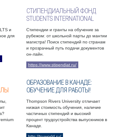
СТИПЕНДИАЛЬНЫЙ ФОНД
STUDENTS INTERNATIONAL
ELTS и
Стипендии и гранты на обучение за
бное для
рубежом: от школьной парты до мантии
магистра! Поиск стипендий по странам
и прозрачный путь подачи документов
он-лайн.
9
https://www.stipendiat.ru/
ОБРАЗОВАНИЕ В КАНАДЕ:
ОЛЫ
ОБУЧЕНИЕ ДЛЯ РАБОТЫ!
лы,
Thompson Rivers University отличает
чит
низкая стоимость обучения, наличие
а?
частичных стипендий и высокий
Premium
процент трудоустройства выпускников в
Канаде.
http://truworld.ru/