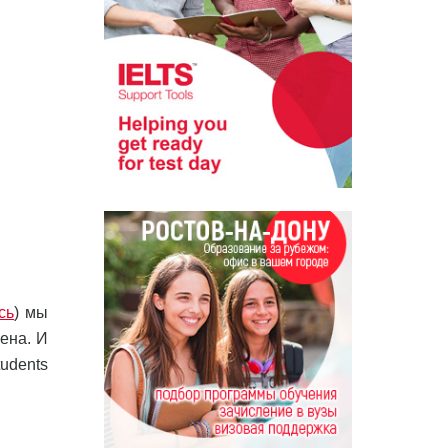
сь
) мы
ена. И
udents