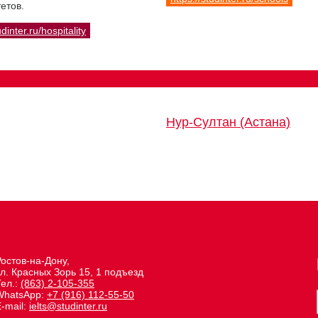
етов.
udinter.ru/hospitality
Нур-Султан (Астана)
остов-на-Дону,
л. Красных Зорь 15, 1 подъезд
Тел.:
(863) 2-105-355
WhatsApp:
+7 (916) 112-55-50
-mail:
ielts@studinter.ru