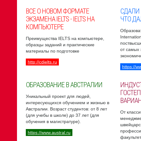
ВСЕ О НОВОМ ФОРМАТЕ
СДАЛИ
ЭКЗАМЕНА IELTS - IELTS НА
ЧТО ДА
КОМПЬЮТЕРЕ
Образоват
Internati
Преимущества IELTS на компьютере,
поствысш
образцы заданий и практические
от самых
материалы по подготовке
экономич
http://cdielts.ru
https://w
ОБРАЗОВАНИЕ В АВСТРАЛИИ
ИНДУС
ГОСТЕП
Уникальный проект для людей,
ВАРИА
интересующихся обучением и жизнью в
Австралии. Возраст студентов: от 8 лет
От класси
(для учебы в школе) до 37 лет (для
менеджме
обучения в магистратуре).
швейцарс
професси
https://www.austral.ru
факультет