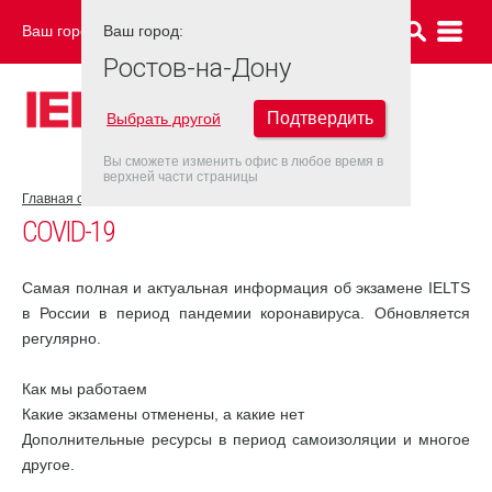
Ваш город:
Ваш город:
РОСТОВ-НА-ДОНУ
Ростов-на-Дону
Подтвердить
Выбрать другой
Вы сможете изменить офис в любое время в
верхней части страницы
Главная страница
COVID-19
COVID-19
Самая полная и актуальная информация об экзамене IELTS
в России в период пандемии коронавируса. Обновляется
регулярно.
Как мы работаем
Какие экзамены отменены, а какие нет
Дополнительные ресурсы в период самоизоляции и многое
другое.