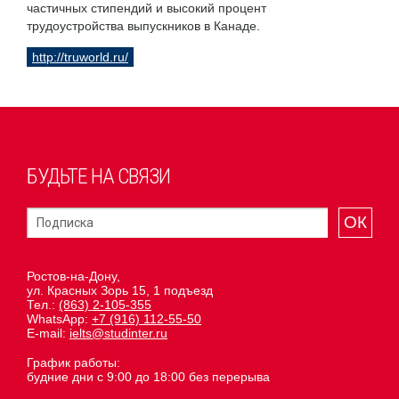
частичных стипендий и высокий процент
трудоустройства выпускников в Канаде.
http://truworld.ru/
БУДЬТЕ НА СВЯЗИ
ОК
Ростов-на-Дону,
ул. Красных Зорь 15, 1 подъезд
Тел.:
(863) 2-105-355
WhatsApp:
+7 (916) 112-55-50
E-mail:
ielts@studinter.ru
График работы:
будние дни с 9:00 до 18:00 без перерыва