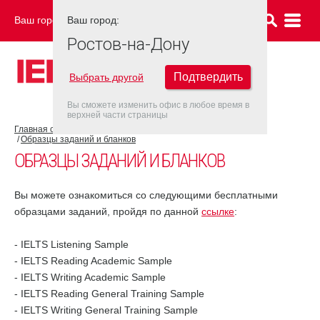
Ваш город:
Ваш город:
РОСТОВ-НА-ДОНУ
Ростов-на-Дону
Подтвердить
Выбрать другой
Вы сможете изменить офис в любое время в
верхней части страницы
Главная страница
Об экзамене IELTS
Подготовка к IELTS
Образцы заданий и бланков
ОБРАЗЦЫ ЗАДАНИЙ И БЛАНКОВ
Вы можете ознакомиться со следующими бесплатными
образцами заданий, пройдя по данной
ссылке
:
- IELTS Listening Sample
- IELTS Reading Academic Sample
- IELTS Writing Academic Sample
- IELTS Reading General Training Sample
- IELTS Writing General Training Sample