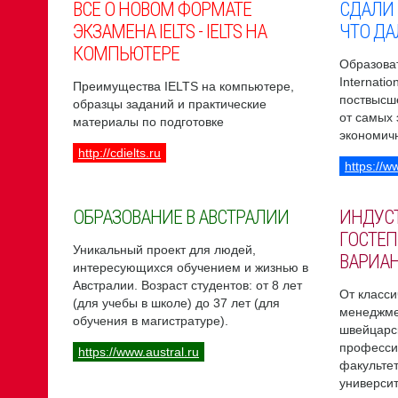
ВСЕ О НОВОМ ФОРМАТЕ
СДАЛИ
ЭКЗАМЕНА IELTS - IELTS НА
ЧТО ДА
КОМПЬЮТЕРЕ
Образоват
Internati
Преимущества IELTS на компьютере,
поствысш
образцы заданий и практические
от самых
материалы по подготовке
экономич
http://cdielts.ru
https://w
ОБРАЗОВАНИЕ В АВСТРАЛИИ
ИНДУС
ГОСТЕП
Уникальный проект для людей,
ВАРИА
интересующихся обучением и жизнью в
Австралии. Возраст студентов: от 8 лет
От класси
(для учебы в школе) до 37 лет (для
менеджме
обучения в магистратуре).
швейцарс
професси
https://www.austral.ru
факультет
университ