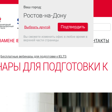
Ваш город:
Ваш город:
РОСТОВ-НА-ДОНУ
Ростов-на-Дону
Подтвердить
Выбрать другой
Вы сможете изменить офис в любое время в
ЗАМЕНЕ IELTS
FAQ
ДАТЫ IELTS 2022
КОНТАКТЫ
верхней части страницы
Бесплатные вебинары для подготовки к IELTS
НАРЫ ДЛЯ ПОДГОТОВКИ К