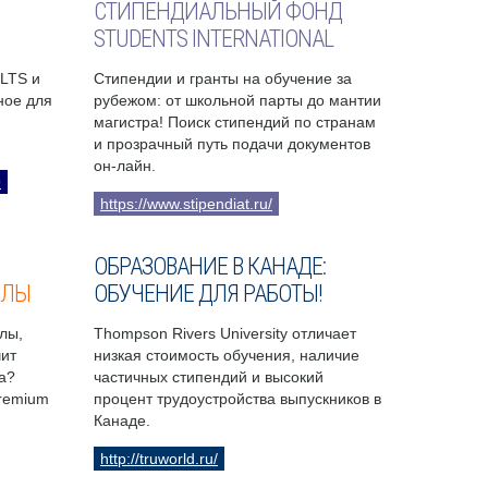
СТИПЕНДИАЛЬНЫЙ ФОНД
STUDENTS INTERNATIONAL
ELTS и
Стипендии и гранты на обучение за
бное для
рубежом: от школьной парты до мантии
магистра! Поиск стипендий по странам
и прозрачный путь подачи документов
он-лайн.
9
https://www.stipendiat.ru/
ОБРАЗОВАНИЕ В КАНАДЕ:
ОЛЫ
ОБУЧЕНИЕ ДЛЯ РАБОТЫ!
лы,
Thompson Rivers University отличает
чит
низкая стоимость обучения, наличие
а?
частичных стипендий и высокий
Premium
процент трудоустройства выпускников в
Канаде.
http://truworld.ru/