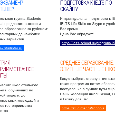
 ЭКЗАМЕН?
ПОДГОТОВКА К IELTS ПО
ЛЬШЕ?
СКАЙПУ
ельная группа Students
Индивидуальная подготовка к I
onal предлагает высшее и
IELTS Life Skills по Skype в удо
ее образование за рубежом:
Вас время.
 элитарных до наиболее
Цена Вас обрадует!
ных вариантов
https://ielts-school.ru/program/1
ww.studinter.ru
ТРИЯ
СРЕДНЕЕ ОБРАЗОВАНИЕ:
РИИМСТВА: ВСЕ
ЭЛИТНЫЕ ЧАСТНЫЕ ШК
НТЫ
Какую выбрать страну и тип шко
какая программа потом обеспе
ческих школ отельного
поступление в лучшие вузы мир
нта, обучающих по
Наши коллекции школ Casual, 
кой модели, до
и Luxury для Вас!
ональных колледжей и
ов гостеприимства
https://studinter.ru/schools
етов.