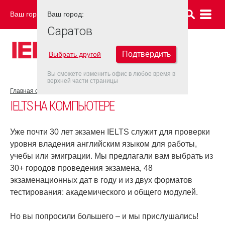
Ваш город:
Ваш город:
САРАТОВ
Саратов
Подтвердить
Выбрать другой
Вы сможете изменить офис в любое время в
верхней части страницы
Главная страница
Об экзамене IELTS
IELTS на компьютере
IELTS НА КОМПЬЮТЕРЕ
Уже почти 30 лет экзамен IELTS служит для проверки
уровня владения английским языком для работы,
учебы или эмиграции. Мы предлагали вам выбрать из
30+ городов проведения экзамена, 48
экзаменационных дат в году и из двух форматов
тестирования: академического и общего модулей.
Но вы попросили большего – и мы прислушались!