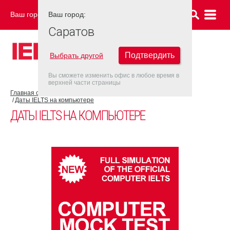
Ваш город:
Ваш город:
САРАТОВ
Саратов
Подтвердить
Выбрать другой
Вы сможете изменить офис в любое время в
верхней части страницы
Главная страница
Об экзамене IELTS
IELTS на компьютере
Даты IELTS на компьютере
ДАТЫ IELTS НА КОМПЬЮТЕРЕ