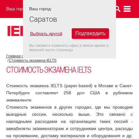
Ваш город:
Ваш город:
САРАТОВ
Саратов
Подтвердить
Выбрать другой
Вы сможете изменить офис в любое время в
верхней части страницы
Главная страница
Об экзамене IELTS
Экзамен IELTS
Стоимость экзамена IELTS
СТОИМОСТЬ ЭКЗАМЕНА IELTS
Стоимость экзамена IELTS (paper-based) в Москве и Санкт-
Петербурге составляет 258 дол США в рублевом
эквиваленте.
Стоимость экзаменов в других городах, где мы проводим
выездные сессии, несколько выше. Это связано с
накладными расходами на организацию таких сессий -
авиабилеты экзаменаторам и сотрудникам центра, расходы
на проживание, доставку материалов и оборудования и др.