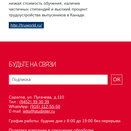
низкая стоимость обучения, наличие
частичных стипендий и высокий процент
трудоустройства выпускников в Канаде.
http://truworld.ru/
БУДЬТЕ НА СВЯЗИ
ОК
Саратов, ул. Пугачева, д.110
Тел.:
(8452) 39 30 39
WhatsApp:
(916) 112-55-50
E-mail:
ielts@studinter.ru
График работы: будние дни с 8:00 до 19:00 без перерыва
Политика компании в отношении обработки