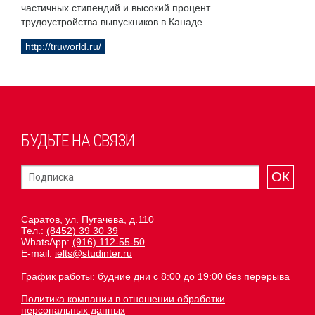
частичных стипендий и высокий процент
трудоустройства выпускников в Канаде.
http://truworld.ru/
БУДЬТЕ НА СВЯЗИ
ОК
Саратов, ул. Пугачева, д.110
Тел.:
(8452) 39 30 39
WhatsApp:
(916) 112-55-50
E-mail:
ielts@studinter.ru
График работы: будние дни с 8:00 до 19:00 без перерыва
Политика компании в отношении обработки
персональных данных