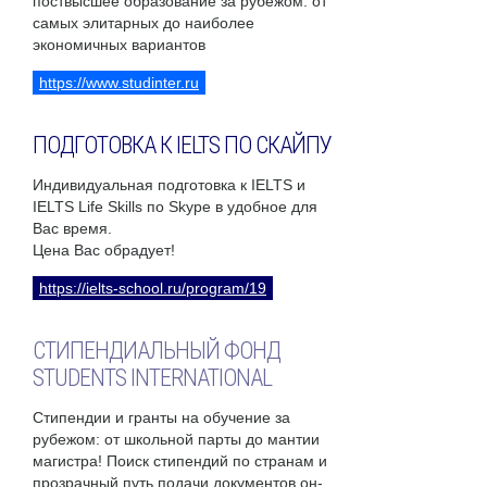
поствысшее образование за рубежом: от
самых элитарных до наиболее
экономичных вариантов
https://www.studinter.ru
ПОДГОТОВКА К IELTS ПО СКАЙПУ
Индивидуальная подготовка к IELTS и
IELTS Life Skills по Skype в удобное для
Вас время.
Цена Вас обрадует!
https://ielts-school.ru/program/19
СТИПЕНДИАЛЬНЫЙ ФОНД
STUDENTS INTERNATIONAL
Стипендии и гранты на обучение за
рубежом: от школьной парты до мантии
магистра! Поиск стипендий по странам и
прозрачный путь подачи документов он-