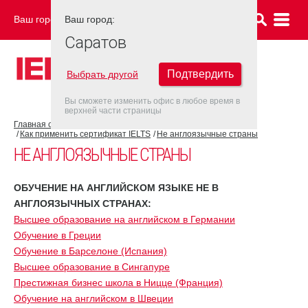
Ваш город:
Ваш город:
САРАТОВ
Саратов
Подтвердить
Выбрать другой
Вы сможете изменить офис в любое время в
верхней части страницы
Главная страница
Об экзамене IELTS
Как применить сертификат IELTS
Не англоязычные страны
НЕ АНГЛОЯЗЫЧНЫЕ СТРАНЫ
ОБУЧЕНИЕ НА АНГЛИЙСКОМ ЯЗЫКЕ НЕ В
АНГЛОЯЗЫЧНЫХ СТРАНАХ:
Высшее образование на английском в Германии
Обучение в Греции
Обучение в Барселоне (Испания)
Высшее образование в Сингапуре
Престижная бизнес школа в Ницце (Франция)
Обучение на английском в Швеции