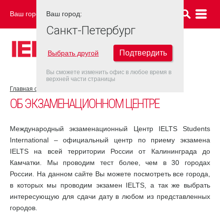
Ваш город:
Ваш город:
САНКТ-ПЕТЕРБУРГ
Санкт-Петербург
Подтвердить
Выбрать другой
Вы сможете изменить офис в любое время в
верхней части страницы
Главная страница
Об экзаменационном центре
ОБ ЭКЗАМЕНАЦИОННОМ ЦЕНТРЕ
Международный экзаменационный Центр IELTS Students
International – официальный центр по приему экзамена
IELTS на всей территории России от Калининграда до
Камчатки. Мы проводим тест более, чем в 30 городах
России. На данном сайте Вы можете посмотреть все города,
в которых мы проводим экзамен IELTS, а так же выбрать
интересующую для сдачи дату в любом из представленных
городов.