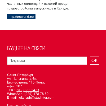
частичных стипендий и высокий процент
трудоустройства выпускников в Канаде.
http://truworld.ru/
БУДЬТЕ НА СВЯЗИ
ОК
Санкт-Петербург,
ул, Чапыгина, д.6п,
Бизнес-центр "ТВ-Полис,
офис 207
Тел.:
(812) 332 1479
WhatsApp:
(929) 178 78 30
E-mail:
ielts-spb@studinter.com
График работы: