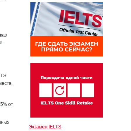
каз
е.
LTS
места.
25% от
нных
Экзамен IELTS