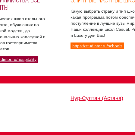
РИИМСТВА: ВСЕ
ЭЛИТНЫЕ ЧАСТНЫЕ ШК
НТЫ
Какую выбрать страну и тип шко
какая программа потом обеспе
ческих школ отельного
поступление в лучшие вузы мир
нта, обучающих по
Наши коллекции школ Casual, 
кой модели, до
и Luxury для Вас!
ональных колледжей и
ов гостеприимства
https://studinter.ru/schools
етов.
udinter.ru/hospitality
Нур-Султан (Астана)