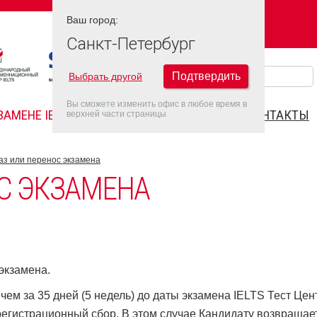
Ваш город:
Ваш город:
САНКТ-ПЕТЕРБУРГ
Санкт-Петербург
Подтвердить
Выбрать другой
Вы сможете изменить офис в любое время в
ЗАМЕНЕ IELTS
FAQ
ДАТЫ IELTS 2022
КОНТАКТЫ
верхней части страницы
аз или перенос экзамена
С ЭКЗАМЕНА
экзамена.
 чем за 35 дней (5 недель) до даты экзамена IELTS Тест Цен
регистрационный сбор. В этом случае Кандидату возвращае