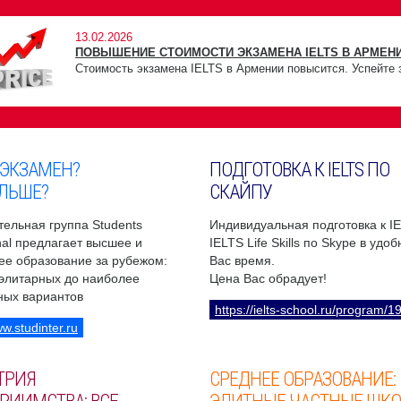
13.02.2026
ПОВЫШЕНИЕ СТОИМОСТИ ЭКЗАМЕНА IELTS В АРМЕНИ
Стоимость экзамена IELTS в Армении повысится. Успейте 
 ЭКЗАМЕН?
ПОДГОТОВКА К IELTS ПО
ЛЬШЕ?
СКАЙПУ
ельная группа Students
Индивидуальная подготовка к I
onal предлагает высшее и
IELTS Life Skills по Skype в удо
ее образование за рубежом:
Вас время.
 элитарных до наиболее
Цена Вас обрадует!
ных вариантов
https://ielts-school.ru/program/1
ww.studinter.ru
ТРИЯ
СРЕДНЕЕ ОБРАЗОВАНИЕ: