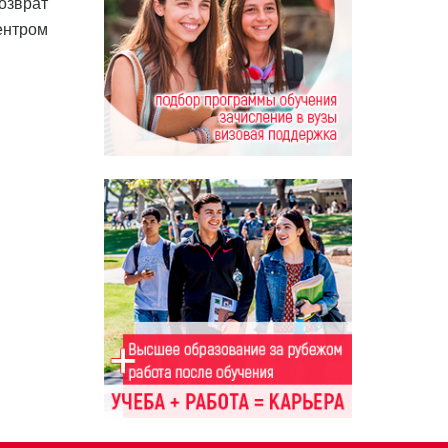
озврат
ентром