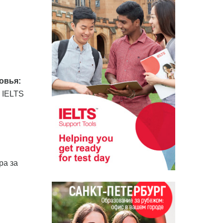
овья:
 IELTS
ра за