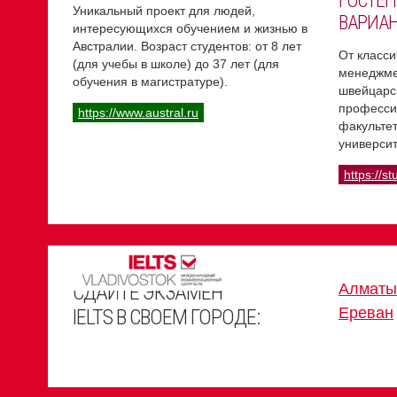
ГОСТЕП
Уникальный проект для людей,
ВАРИА
интересующихся обучением и жизнью в
Австралии. Возраст студентов: от 8 лет
От класси
(для учебы в школе) до 37 лет (для
менеджме
обучения в магистратуре).
швейцарс
професси
https://www.austral.ru
факультет
университ
https://st
СДАЙТЕ ЭКЗАМЕН
Алматы
Ереван
IELTS В СВОЕМ ГОРОДЕ: