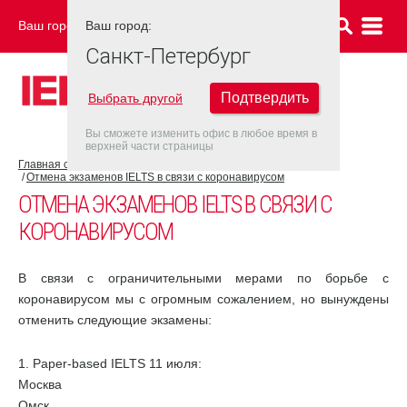
Ваш город:
Ваш город:
САНКТ-ПЕТЕРБУРГ
Санкт-Петербург
Подтвердить
Выбрать другой
Вы сможете изменить офис в любое время в
верхней части страницы
Главная страница
COVID-19
Отмена экзаменов IELTS в связи с коронавирусом
ОТМЕНА ЭКЗАМЕНОВ IELTS В СВЯЗИ С
КОРОНАВИРУСОМ
В связи с ограничительными мерами по борьбе с
коронавирусом мы с огромным сожалением, но вынуждены
отменить следующие экзамены:
1. Paper-based IELTS 11 июля:
Москва
Омск