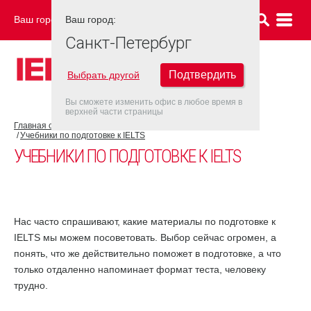
Ваш город:
Ваш город:
САНКТ-ПЕТЕРБУРГ
Санкт-Петербург
Подтвердить
Выбрать другой
Вы сможете изменить офис в любое время в
верхней части страницы
Главная страница
Об экзамене IELTS
Подготовка к IELTS
Учебники по подготовке к IELTS
УЧЕБНИКИ ПО ПОДГОТОВКЕ К IELTS
Нас часто спрашивают, какие материалы по подготовке к
IELTS мы можем посоветовать. Выбор сейчас огромен, а
понять, что же действительно поможет в подготовке, а что
только отдаленно напоминает формат теста, человеку
трудно.