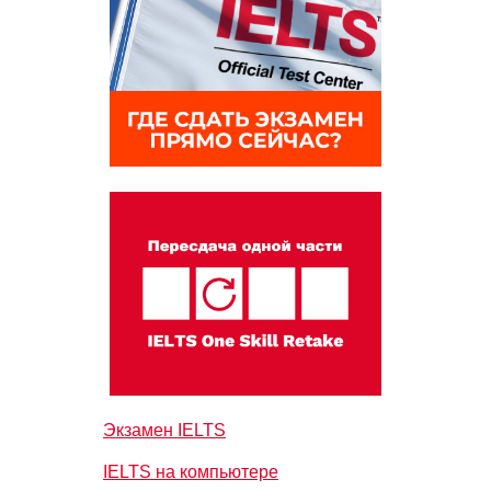
Экзамен IELTS
IELTS на компьютере