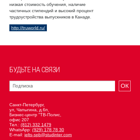
низкая стоимость обучения, наличие
частичных стипендий и высокий процент
трудоустройства выпускников в Канаде.
http://truworld.ru/
БУДЬТЕ НА СВЯЗИ
ОК
Санкт-Петербург,
ул, Чапыгина, д.6п,
Бизнес-центр "ТВ-Полис,
офис 207
Тел.:
(812) 332 1479
WhatsApp:
(929) 178 78 30
E-mail:
ielts-spb@studinter.com