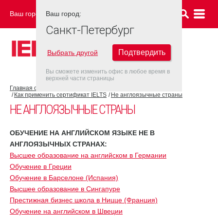
Ваш город:
Ваш город:
САНКТ-ПЕТЕРБУРГ
Санкт-Петербург
Подтвердить
Выбрать другой
Вы сможете изменить офис в любое время в
верхней части страницы
Главная страница
Об экзамене IELTS
Как применить сертификат IELTS
Не англоязычные страны
НЕ АНГЛОЯЗЫЧНЫЕ СТРАНЫ
ОБУЧЕНИЕ НА АНГЛИЙСКОМ ЯЗЫКЕ НЕ В
АНГЛОЯЗЫЧНЫХ СТРАНАХ:
Высшее образование на английском в Германии
Обучение в Греции
Обучение в Барселоне (Испания)
Высшее образование в Сингапуре
Престижная бизнес школа в Ницце (Франция)
Обучение на английском в Швеции