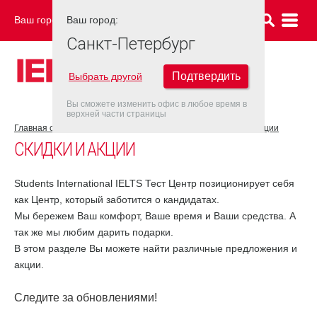
Ваш город:
Ваш город:
САНКТ-ПЕТЕРБУРГ
Санкт-Петербург
Подтвердить
Выбрать другой
Вы сможете изменить офис в любое время в
верхней части страницы
Главная страница
Об экзаменационном центре
Скидки и акции
СКИДКИ И АКЦИИ
Students International IELTS Тест Центр позиционирует себя
как Центр, который заботится о кандидатах.
Мы бережем Ваш комфорт, Ваше время и Ваши средства. А
так же мы любим дарить подарки.
В этом разделе Вы можете найти различные предложения и
акции.
Следите за обновлениями!