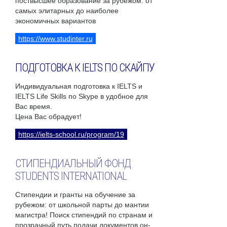
поствысшее образование за рубежом: от
самых элитарных до наиболее
экономичных вариантов
https://www.studinter.ru
ПОДГОТОВКА К IELTS ПО СКАЙПУ
Индивидуальная подготовка к IELTS и
IELTS Life Skills по Skype в удобное для
Вас время.
Цена Вас обрадует!
https://ielts-school.ru/program/19
СТИПЕНДИАЛЬНЫЙ ФОНД
STUDENTS INTERNATIONAL
Стипендии и гранты на обучение за
рубежом: от школьной парты до мантии
магистра! Поиск стипендий по странам и
прозрачный путь подачи документов он-