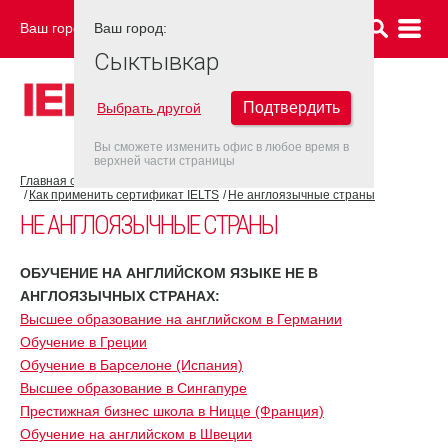
Ваш город:
Ваш город:
СЫКТЫВКАР
Сыктывкар
Подтвердить
Выбрать другой
Вы сможете изменить офис в любое время в
верхней части страницы
Главная страница
Об экзамене IELTS
Как применить сертификат IELTS
Не англоязычные страны
НЕ АНГЛОЯЗЫЧНЫЕ СТРАНЫ
ОБУЧЕНИЕ НА АНГЛИЙСКОМ ЯЗЫКЕ НЕ В
АНГЛОЯЗЫЧНЫХ СТРАНАХ:
Высшее образование на английском в Германии
Обучение в Греции
Обучение в Барселоне (Испания)
Высшее образование в Сингапуре
Престижная бизнес школа в Ницце (Франция)
Обучение на английском в Швеции