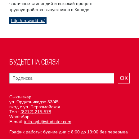
частичных стипендий и высокий процент
трудоустройства выпускников в Канаде.
http://truworld.ru/
БУДЬТЕ НА СВЯЗИ
ОК
Сыктывкар,
ул. Орджоникидзе 33/45
вход с ул. Первомайская
Тел.:
(8212) 215-578
WhatsApp:
E-mail:
ielts-spb@studinter.com
График работы: будние дни с 8:00 до 19:00 без перерыва