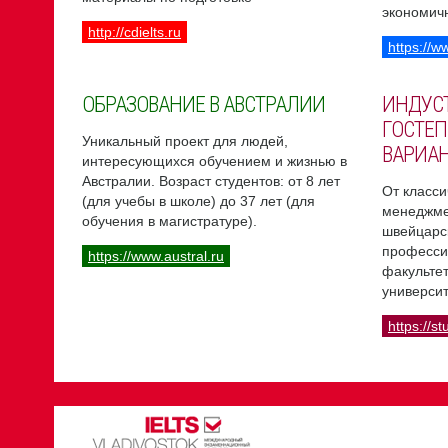
экономич
http://cdielts.ru
https://w
ОБРАЗОВАНИЕ В АВСТРАЛИИ
ИНДУС
ГОСТЕП
Уникальный проект для людей,
ВАРИА
интересующихся обучением и жизнью в
Австралии. Возраст студентов: от 8 лет
От класси
(для учебы в школе) до 37 лет (для
менеджме
обучения в магистратуре).
швейцарс
професси
https://www.austral.ru
факультет
университ
https://st