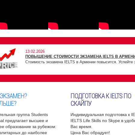
13.02.2026
ПОВЫШЕНИЕ СТОИМОСТИ ЭКЗАМЕНА IELTS В АРМЕНИ
Стоимость экзамена IELTS в Армении повысится. Успейте 
 ЭКЗАМЕН?
ПОДГОТОВКА К IELTS ПО
ЛЬШЕ?
СКАЙПУ
ельная группа Students
Индивидуальная подготовка к I
onal предлагает высшее и
IELTS Life Skills по Skype в удо
ее образование за рубежом:
Вас время.
 элитарных до наиболее
Цена Вас обрадует!