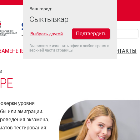
Ваш город:
Ваш город:
СЫКТЫВКАР
Сыктывкар
Подтвердить
Выбрать другой
Вы сможете изменить офис в любое время в
ЗАМЕНЕ IELTS
FAQ
ДАТЫ IELTS 2022
КОНТАКТЫ
верхней части страницы
е
РЕ
роверки уровня
бы или эмиграции.
проведения экзамена,
матов тестирования: