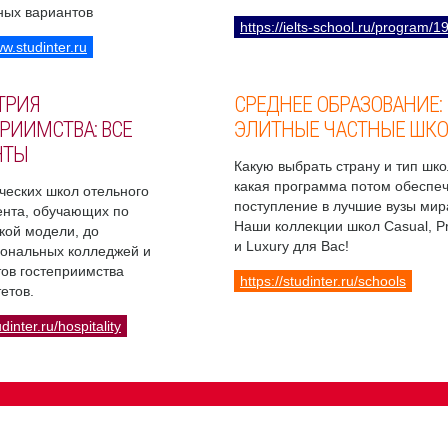
ных вариантов
https://ielts-school.ru/program/1
ww.studinter.ru
ТРИЯ
СРЕДНЕЕ ОБРАЗОВАНИЕ:
РИИМСТВА: ВСЕ
ЭЛИТНЫЕ ЧАСТНЫЕ ШК
НТЫ
Какую выбрать страну и тип шко
какая программа потом обеспе
ческих школ отельного
поступление в лучшие вузы мир
нта, обучающих по
Наши коллекции школ Casual, 
кой модели, до
и Luxury для Вас!
ональных колледжей и
ов гостеприимства
https://studinter.ru/schools
етов.
udinter.ru/hospitality