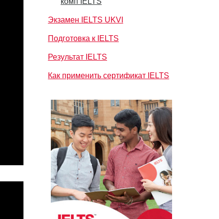
комп IELTS
Экзамен IELTS UKVI
Подготовка к IELTS
Результат IELTS
Как применить сертификат IELTS