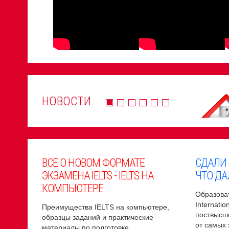
НОВОСТИ
ВСЕ О НОВОМ ФОРМАТЕ
СДАЛИ
ЭКЗАМЕНА IELTS - IELTS НА
ЧТО ДА
КОМПЬЮТЕРЕ
Образоват
Internati
Преимущества IELTS на компьютере,
поствысш
образцы заданий и практические
от самых
материалы по подготовке