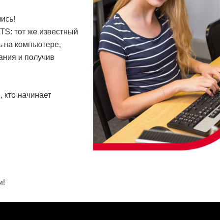
ись!
S: тот же известный
ь на компьютере,
ания и получив
, кто начинает
и!