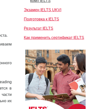
комп IELTS
Экзамен IELTS UKVI
Подготовка к IELTS
Результат IELTS
ста.
Как применить сертификат IELTS
риваем
онного
eading
ется в
 части
ьно их