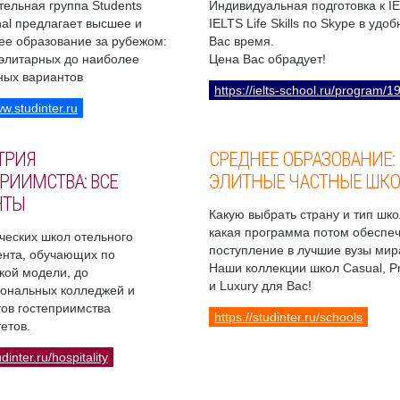
ельная группа Students
Индивидуальная подготовка к I
onal предлагает высшее и
IELTS Life Skills по Skype в удо
ее образование за рубежом:
Вас время.
 элитарных до наиболее
Цена Вас обрадует!
ных вариантов
https://ielts-school.ru/program/1
ww.studinter.ru
ТРИЯ
СРЕДНЕЕ ОБРАЗОВАНИЕ:
РИИМСТВА: ВСЕ
ЭЛИТНЫЕ ЧАСТНЫЕ ШК
НТЫ
Какую выбрать страну и тип шко
какая программа потом обеспе
ческих школ отельного
поступление в лучшие вузы мир
нта, обучающих по
Наши коллекции школ Casual, 
кой модели, до
и Luxury для Вас!
ональных колледжей и
ов гостеприимства
https://studinter.ru/schools
етов.
udinter.ru/hospitality