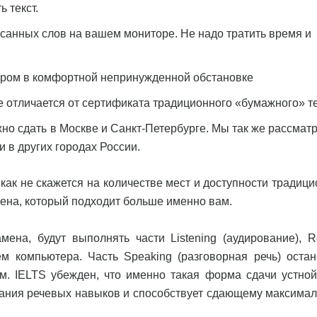
ь текст.
писанных слов на вашем мониторе. Не надо тратить время и
и.
тором в комфортной непринужденной обстановке
 отличается от сертификата традиционного «бумажного» те
но сдать в Москве и Санкт-Петербурге. Мы так же рассмат
 в других городах России.
ак не скажется на количестве мест и доступности традици
мена, который подходит больше именно вам.
на, будут выполнять части Listening (аудирование), R
ием компьютера. Часть Speaking (разговорная речь) остан
м. IELTS убежден, что именно такая форма сдачи устной
ания речевых навыков и способствует сдающему максимал