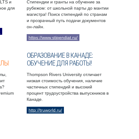
ELTS и
Стипендии и гранты на обучение за
бное для
рубежом: от школьной парты до мантии
магистра! Поиск стипендий по странам
и прозрачный путь подачи документов
он-лайн.
9
https://www.stipendiat.ru/
ОБРАЗОВАНИЕ В КАНАДЕ:
ОЛЫ
ОБУЧЕНИЕ ДЛЯ РАБОТЫ!
лы,
Thompson Rivers University отличает
чит
низкая стоимость обучения, наличие
а?
частичных стипендий и высокий
Premium
процент трудоустройства выпускников в
Канаде.
http://truworld.ru/