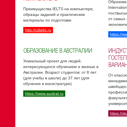
Образоват
Internati
Преимущества IELTS на компьютере,
поствысш
образцы заданий и практические
от самых
материалы по подготовке
экономич
http://cdielts.ru
https://w
ОБРАЗОВАНИЕ В АВСТРАЛИИ
ИНДУС
ГОСТЕП
Уникальный проект для людей,
ВАРИА
интересующихся обучением и жизнью в
Австралии. Возраст студентов: от 8 лет
От класси
(для учебы в школе) до 37 лет (для
менеджме
обучения в магистратуре).
швейцарс
професси
https://www.austral.ru
факультет
университ
https://st