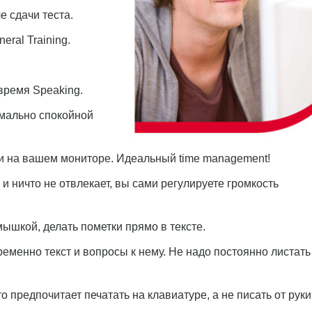
е сдачи теста.
ral Training.
время Speaking.
имально спокойной
ти на вашем мониторе. Идеальный time management!
 и ничто не отвлекает, вы сами регулируете громкость
мышкой, делать пометки прямо в тексте.
ременно текст и вопросы к нему. Не надо постоянно листать
то предпочитает печатать на клавиатуре, а не писать от рук