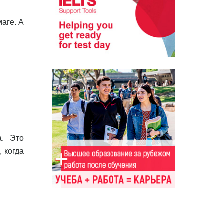
аге. А
а. Это
, когда