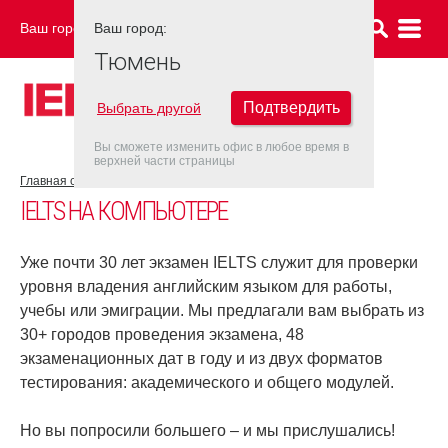
Ваш город:
Ваш город:
ТЮМЕНЬ
Тюмень
Подтвердить
Выбрать другой
Вы сможете изменить офис в любое время в
верхней части страницы
Главная страница
Об экзамене IELTS
IELTS на компьютере
IELTS НА КОМПЬЮТЕРЕ
Уже почти 30 лет экзамен IELTS служит для проверки
уровня владения английским языком для работы,
учебы или эмиграции. Мы предлагали вам выбрать из
30+ городов проведения экзамена, 48
экзаменационных дат в году и из двух форматов
тестирования: академического и общего модулей.
Но вы попросили большего – и мы прислушались!