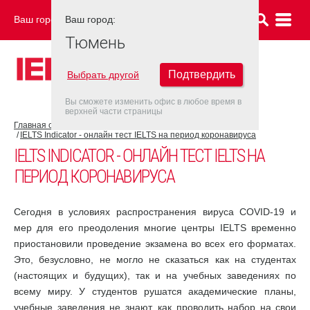
Ваш город:
Ваш город:
ТЮМЕНЬ
Тюмень
Подтвердить
Выбрать другой
Вы сможете изменить офис в любое время в
верхней части страницы
Главная страница
COVID-19
IELTS Indicator - онлайн тест IELTS на период коронавируса
IELTS INDICATOR - ОНЛАЙН ТЕСТ IELTS НА
ПЕРИОД КОРОНАВИРУСА
Сегодня в условиях распространения вируса COVID-19 и
мер для его преодоления многие центры IELTS временно
приостановили проведение экзамена во всех его форматах.
Это, безусловно, не могло не сказаться как на студентах
(настоящих и будущих), так и на учебных заведениях по
всему миру. У студентов рушатся академические планы,
учебные заведения не знают, как проводить набор на свои