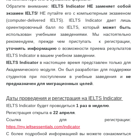
Обратите внимание:
IELTS
Indicator
НЕ заменяет собой
экзамен
IELTS
! НЕ путайте его с компьютерным экзаменом
(computer-delivered IELTS). IELTS Indicator дает лишь
ориентировочный балл по IELTS, который
может быть
использован учебными заведениями. Мы настоятельно
рекомендуем, прежде чем приступать к регистрации,
уточнять информацию
о возможности приема результатов
IELTS Indicator в вашем учебном заведении.
IELTS
Indicator
в настоящее время представлен только для
Академического модуля. Он был разработан для поддержки
студентов при поступлении в учебные заведения и
не
предназначен для миграционных целей
.
Даты проведения и регистрация на
IELTS
Indicator
IELTS Indicator будет проводиться
1 раз в неделю
.
Регистрация открыта
с 22 апреля
.
Ссылка для регистрации:
https://my.ieltsessentials.com/indicator
С более подробной информацией вы можете ознакомиться