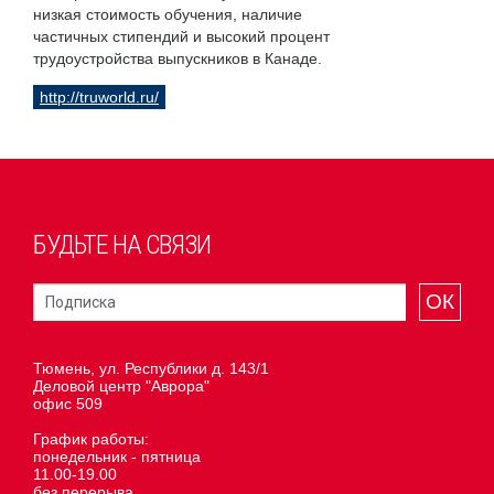
низкая стоимость обучения, наличие
частичных стипендий и высокий процент
трудоустройства выпускников в Канаде.
http://truworld.ru/
БУДЬТЕ НА СВЯЗИ
ОК
Тюмень, ул. Республики д. 143/1
Деловой центр "Аврора"
офис 509
График работы:
понедельник - пятница
11.00-19.00
без перерыва