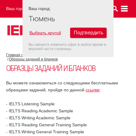
Ваш город:
Ваш город:
ТЮМЕНЬ
Тюмень
Подтвердить
Выбрать другой
Вы сможете изменить офис в любое время в
верхней части страницы
Главная страница
Об экзамене IELTS
Подготовка к IELTS
Образцы заданий и бланков
ОБРАЗЦЫ ЗАДАНИЙ И БЛАНКОВ
Вы можете ознакомиться со следующими бесплатными
образцами заданий, пройдя по данной
ссылке
:
- IELTS Listening Sample
- IELTS Reading Academic Sample
- IELTS Writing Academic Sample
- IELTS Reading General Training Sample
- IELTS Writing General Training Sample