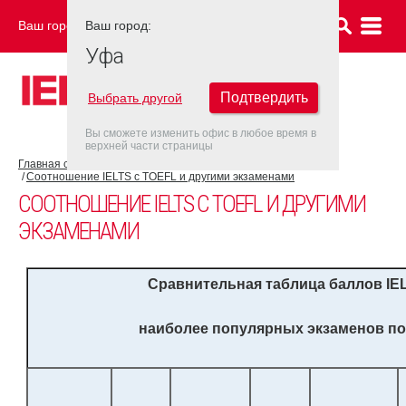
Ваш город:
Ваш город:
УФА
Уфа
Подтвердить
Выбрать другой
Вы сможете изменить офис в любое время в
верхней части страницы
Главная страница
Об экзамене IELTS
Результат IELTS
Соотношение IELTS с TOEFL и другими экзаменами
СООТНОШЕНИЕ IELTS С TOEFL И ДРУГИМИ
ЭКЗАМЕНАМИ
Сравнительная таблица баллов
IE
наиболее популярных экзаменов по