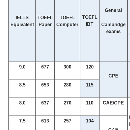
General
TOEFL
IELTS
TOEFL
TOEFL
iBT
Equivalent
Paper
Computer
Cambridge
exams
9.0
677
300
120
CPE
8.5
653
280
115
8.0
637
270
110
CAE/CPE
7.5
613
2
57
10
4
CAE