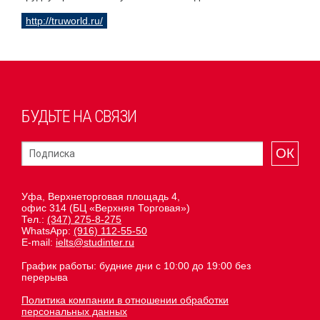
http://truworld.ru/
БУДЬТЕ НА СВЯЗИ
ОК
Уфа, Верхнеторговая площадь 4,
офис 314 (БЦ «Верхняя Торговая»)
Тел.:
(347) 275-8-275
WhatsApp:
(916) 112-55-50
E-mail:
ielts@studinter.ru
График работы: будние дни с 10:00 до 19:00 без
перерыва
Политика компании в отношении обработки
персональных данных