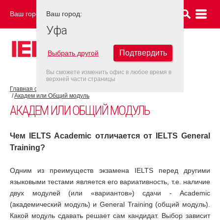
Ваш город:
Ваш город:
УФА
Уфа
Подтвердить
Выбрать другой
Вы сможете изменить офис в любое время в
верхней части страницы
Главная страница
Об экзамене IELTS
Экзамен IELTS
Академ или Общий модуль
АКАДЕМ ИЛИ ОБЩИЙ МОДУЛЬ
Чем IELTS Academic отличается от IELTS General
Training?
Одним из преимуществ экзамена IELTS перед другими
языковыми тестами является его вариативность, т.е. наличие
двух модулей (или «вариантов») сдачи - Academic
(академический модуль) и General Training (общий модуль).
Какой модуль сдавать решает сам кандидат. Выбор зависит