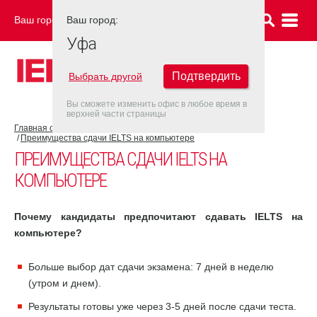
Ваш город:
Ваш город:
УФА
Уфа
Подтвердить
Выбрать другой
Вы сможете изменить офис в любое время в
верхней части страницы
Главная страница
Об экзамене IELTS
IELTS на компьютере
Преимущества сдачи IELTS на компьютере
ПРЕИМУЩЕСТВА СДАЧИ IELTS НА
КОМПЬЮТЕРЕ
Почему кандидаты предпочитают сдавать IELTS на
компьютере?
Больше выбор дат сдачи экзамена: 7 дней в неделю
(утром и днем).
Результаты готовы уже через 3-5 дней после сдачи теста.