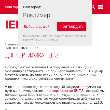
Ваш город:
Ваш город:
ВЛАДИМИР
Владимир
Подтвердить
Выбрать другой
Вы сможете изменить офис в любое время в
верхней части страницы
Главная страница
Об экзамене IELTS
Результат IELTS
Доп сертификат IELTS
ДОП СЕРТИФИКАТ IELTS
По результатам экзамена Вы получаете на руки один
экземпляр сертификата, но при необходимости IELTS центр
может выслать до пяти копий оригинала принимающим
организациям и/или учебным заведениям.
А именно: после сдачи теста каждый кандидат получает на
руки свой личный экземпляр
сертификата IELTS
, который мы
рекомендуем бережно хранить и никуда не отправлять. К
сожалению, даже в случае утери сертификата дубликат не
выдается. Таковы международные правила экзамена IELTS.