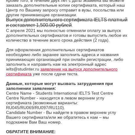
Кроме того, в течение двух лет с даты экзамена Вы можете
заказать дополнительные копии сертификата, который наш
Центр по Вашему запросу отправит в вузы, посольства или
другие принимающие организации.
Выпуск дополнительного сертификата IELTS платный
и составляет 1,500.00 рублей
.
С апреля 2021 мы полностью отменили оплату за выпуск
дополнительных сертификатов и готовы выпустить любое их
количество в течение всего срока действия (2 года).
Для оформления дополнительных сертификатов
необходимо либо заранее заполнить адреса и названия
принимающих организаций при онлайн регистрации, либо
заполнить и направить нам на электронный адрес
ielts@studinter.ru
заявление на выпуск дополнительного
сертификата
уже после сдачи теста.
Данные, которые могут вызвать затруднения при
заполнении заявления:
Сentre Name - Students International IELTS Test Centre
Centre Number - находится в левом верхнем углу
сертификата (возможные варианты:
RU045/RU069/RU097/RU110).
Candidate Number - Вы найдете в правом верхнем углу
Вашего сертификата/или же обратитесь к нам – мы
подскажем Вам Ваш номер.
ОБРАТИТЕ ВНИМАНИЕ: