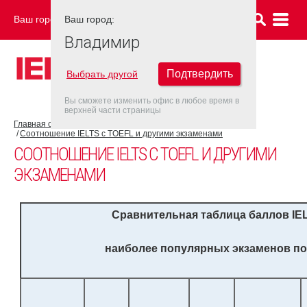
Ваш город:
Ваш город:
ВЛАДИМИР
Владимир
Подтвердить
Выбрать другой
Вы сможете изменить офис в любое время в
верхней части страницы
Главная страница
Об экзамене IELTS
Результат IELTS
Соотношение IELTS с TOEFL и другими экзаменами
СООТНОШЕНИЕ IELTS С TOEFL И ДРУГИМИ
ЭКЗАМЕНАМИ
Сравнительная таблица баллов
IE
наиболее популярных экзаменов по