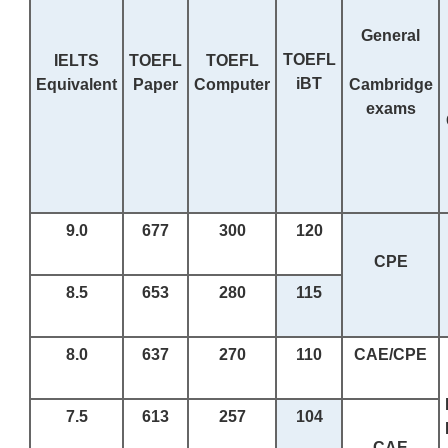
General
TOEFL
IELTS
TOEFL
TOEFL
iBT
Equivalent
Paper
Computer
Cambridge
exams
9.0
677
300
120
CPE
8.5
653
280
115
8.0
637
270
110
CAE/CPE
7.5
613
2
57
10
4
CAE