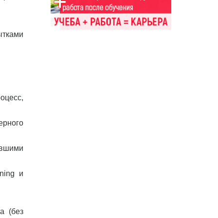
ытками
оцесс,
ерного
ывшими
ning и
а (без