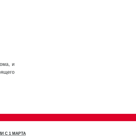
ома, и
оящего
И С 1 МАРТА