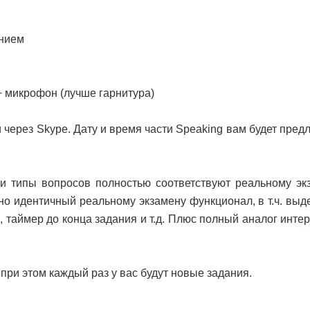
ением
 + микрофон (лучше гарнитура)
 через Skype. Дату и время части Speaking вам будет пред
и типы вопросов полностью соответствуют реальному эк
но идентичный реальному экзамену функционал, в т.ч. выд
в, таймер до конца задания и т.д. Плюс полный аналог инт
при этом каждый раз у вас будут новые задания.