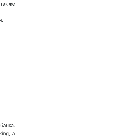
 так же
и.
банка.
ing, а