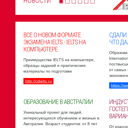
НОВОСТИ
ВСЕ О НОВОМ ФОРМАТЕ
СДАЛИ
ЭКЗАМЕНА IELTS - IELTS НА
ЧТО ДА
КОМПЬЮТЕРЕ
Образоват
Internati
Преимущества IELTS на компьютере,
поствысш
образцы заданий и практические
от самых
материалы по подготовке
экономич
http://cdielts.ru
https://w
ОБРАЗОВАНИЕ В АВСТРАЛИИ
ИНДУС
ГОСТЕП
Уникальный проект для людей,
ВАРИА
интересующихся обучением и жизнью в
Австралии. Возраст студентов: от 8 лет
От класси