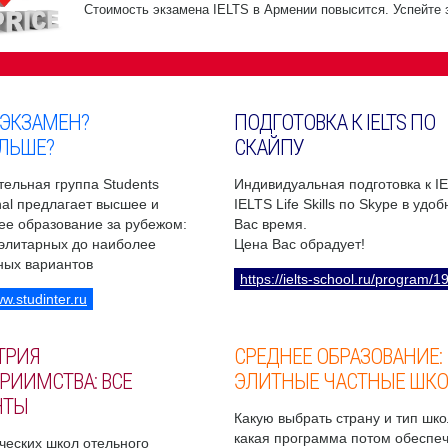
Стоимость экзамена IELTS в Армении повысится. Успейте 
 ЭКЗАМЕН?
ПОДГОТОВКА К IELTS ПО
ЛЬШЕ?
СКАЙПУ
ельная группа Students
Индивидуальная подготовка к I
onal предлагает высшее и
IELTS Life Skills по Skype в удо
ее образование за рубежом:
Вас время.
 элитарных до наиболее
Цена Вас обрадует!
ных вариантов
https://ielts-school.ru/program/1
ww.studinter.ru
ТРИЯ
СРЕДНЕЕ ОБРАЗОВАНИЕ:
РИИМСТВА: ВСЕ
ЭЛИТНЫЕ ЧАСТНЫЕ ШК
НТЫ
Какую выбрать страну и тип шко
какая программа потом обеспе
ческих школ отельного