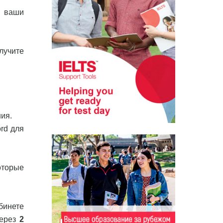
и ваши
лучите
ия.
rd для
оторые
бинете
через
2