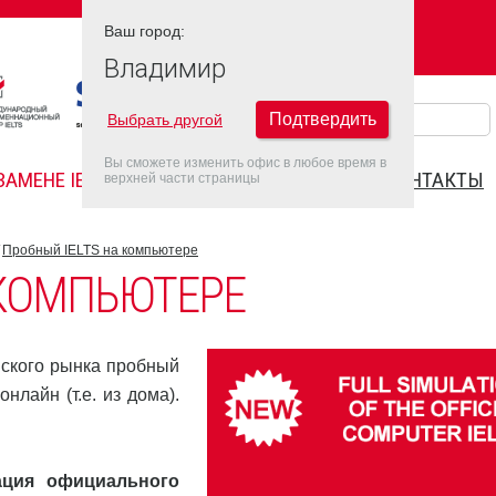
Ваш город:
Ваш город:
ВЛАДИМИР
Владимир
Подтвердить
Выбрать другой
Вы сможете изменить офис в любое время в
ЗАМЕНЕ IELTS
FAQ
ДАТЫ IELTS 2022
КОНТАКТЫ
верхней части страницы
Пробный IELTS на компьютере
 КОМПЬЮТЕРЕ
йского рынка пробный
нлайн (т.е. из дома).
ация официального