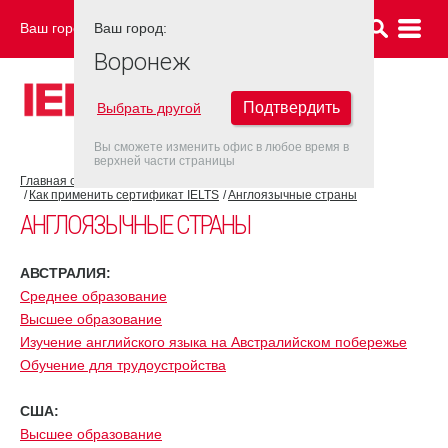
Ваш город:
Ваш город:
ВОРОНЕЖ
Воронеж
Подтвердить
Выбрать другой
Вы сможете изменить офис в любое время в
верхней части страницы
Главная страница
Об экзамене IELTS
Как применить сертификат IELTS
Англоязычные страны
АНГЛОЯЗЫЧНЫЕ СТРАНЫ
АВСТРАЛИЯ:
Среднее образование
Высшее образование
Изучение английского языка на Австралийском побережье
Обучение для трудоустройства
США:
Высшее образование