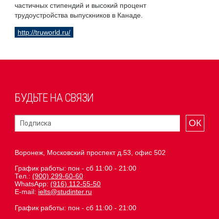
частичных стипендий и высокий процент
трудоустройства выпускников в Канаде.
http://truworld.ru/
БУДЬТЕ НА СВЯЗИ
ОК
Воронеж, Московский проспект д.53, офис 502
График работы: пон - сб 11:00 - 21:00
Тел.:
(900) 299-60-60
WhatsApp:
(916) 112-55-50
E-mail:
ielts@studinter.ru
График работы: пон - сб 11:00 - 21:00