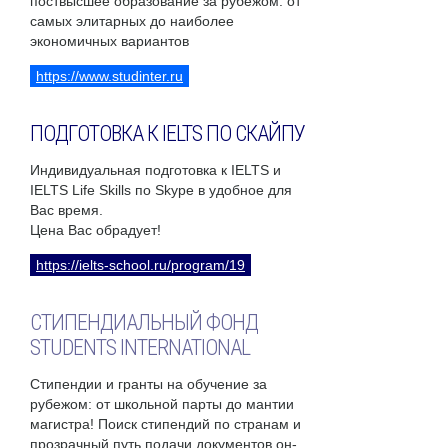
поствысшее образование за рубежом: от
самых элитарных до наиболее
экономичных вариантов
https://www.studinter.ru
ПОДГОТОВКА К IELTS ПО СКАЙПУ
Индивидуальная подготовка к IELTS и
IELTS Life Skills по Skype в удобное для
Вас время.
Цена Вас обрадует!
https://ielts-school.ru/program/19
СТИПЕНДИАЛЬНЫЙ ФОНД
STUDENTS INTERNATIONAL
Стипендии и гранты на обучение за
рубежом: от школьной парты до мантии
магистра! Поиск стипендий по странам и
прозрачный путь подачи документов он-