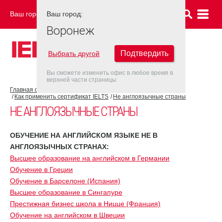
Ваш город:
Ваш город:
ВОРОНЕЖ
Воронеж
Подтвердить
Выбрать другой
Вы сможете изменить офис в любое время в
верхней части страницы
Главная страница
Об экзамене IELTS
Как применить сертификат IELTS
Не англоязычные страны
НЕ АНГЛОЯЗЫЧНЫЕ СТРАНЫ
ОБУЧЕНИЕ НА АНГЛИЙСКОМ ЯЗЫКЕ НЕ В
АНГЛОЯЗЫЧНЫХ СТРАНАХ:
Высшее образование на английском в Германии
Обучение в Греции
Обучение в Барселоне (Испания)
Высшее образование в Сингапуре
Престижная бизнес школа в Ницце (Франция)
Обучение на английском в Швеции