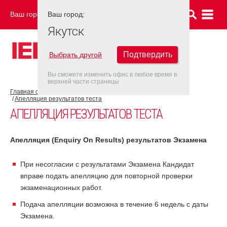
Ваш город:
Ваш город:
ЯКУТСК
Якутск
Подтвердить
Выбрать другой
Вы сможете изменить офис в любое время в
верхней части страницы
Главная страница
Об экзамене IELTS
Результат IELTS
Апелляция результатов теста
АПЕЛЛЯЦИЯ РЕЗУЛЬТАТОВ ТЕСТА
Апелляция (
Enquiry
On
Results
) результатов Экзамена
При несогласии с результатами Экзамена Кандидат
вправе подать апелляцию для повторной проверки
экзаменационных работ.
Подача апелляции возможна в течение 6 недель с даты
Экзамена.