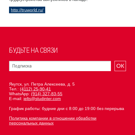
http://truworld.ru/
БУДЬТЕ НА СВЯЗИ
ОК
Якутск, ул. Петра Алексеева, д. 5
Тел.:
(4112) 25-90-41
WhatsApp:
(914) 327-83-55
E-mail:
ielts@studinter.com
График работы: будние дни с 8:00 до 19:00 без перерыва
Политика компании в отношении обработки
персональных данных