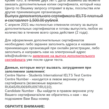
Кроме того, в течение двух лет с даты экзамена Вы можете
заказать дополнительные копии сертификата, который наш
Центр по Вашему запросу отправит в вузы, посольства или
другие принимающие организации.
Выпуск дополнительного сертификата IELTS платный
и составляет 1,500.00 рублей
.
С апреля 2021 мы полностью отменили оплату за выпуск
дополнительных сертификатов и готовы выпустить любое их
количество в течение всего срока действия (2 года).
Для оформления дополнительных сертификатов
необходимо либо заранее заполнить адреса и названия
принимающих организаций при онлайн регистрации, либо
заполнить и направить нам на электронный адрес
ielts@studinter.ru
заявление на выпуск дополнительного
сертификата
уже после сдачи теста.
Данные, которые могут вызвать затруднения при
заполнении заявления:
Сentre Name - Students International IELTS Test Centre
Centre Number - находится в левом верхнем углу
сертификата (возможные варианты:
RU045/RU069/RU097/RU110).
Candidate Number - Вы найдете в правом верхнем углу
Вашего сертификата/или же обратитесь к нам – мы
подскажем Вам Ваш номер.
ОБРАТИТЕ ВНИМАНИЕ: