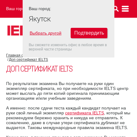
Ваш город:
Ваш город:
ЯКУТСК
Якутск
Подтвердить
Выбрать другой
Вы сможете изменить офис в любое время в
верхней части страницы
Главная страница
Об экзамене IELTS
Результат IELTS
Доп сертификат IELTS
ДОП СЕРТИФИКАТ IELTS
По результатам экзамена Вы получаете на руки один
экземпляр сертификата, но при необходимости IELTS центр
может выслать до пяти копий оригинала принимающим
организациям и/или учебным заведениям.
А именно: после сдачи теста каждый кандидат получает на
руки свой личный экземпляр
сертификата IELTS
, который мы
рекомендуем бережно хранить и никуда не отправлять. К
сожалению, даже в случае утери сертификата дубликат не
выдается. Таковы международные правила экзамена IELTS.