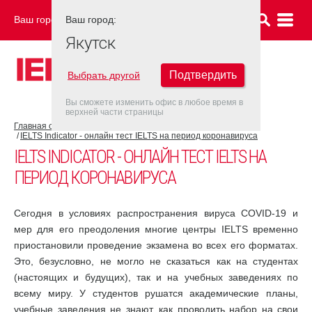
Ваш город:
Ваш город:
ЯКУТСК
Якутск
Подтвердить
Выбрать другой
Вы сможете изменить офис в любое время в
верхней части страницы
Главная страница
COVID-19
IELTS Indicator - онлайн тест IELTS на период коронавируса
IELTS INDICATOR - ОНЛАЙН ТЕСТ IELTS НА
ПЕРИОД КОРОНАВИРУСА
Сегодня в условиях распространения вируса COVID-19 и
мер для его преодоления многие центры IELTS временно
приостановили проведение экзамена во всех его форматах.
Это, безусловно, не могло не сказаться как на студентах
(настоящих и будущих), так и на учебных заведениях по
всему миру. У студентов рушатся академические планы,
учебные заведения не знают, как проводить набор на свои