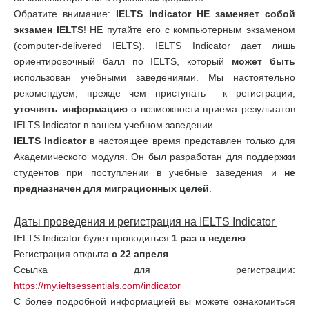
Обратите внимание:
IELTS
Indicator
НЕ заменяет собой
экзамен
IELTS
! НЕ путайте его с компьютерным экзаменом
(computer-delivered IELTS). IELTS Indicator дает лишь
ориентировочный балл по IELTS, который
может быть
использован учебными заведениями. Мы настоятельно
рекомендуем, прежде чем приступать к регистрации,
уточнять информацию
о возможности приема результатов
IELTS Indicator в вашем учебном заведении.
IELTS
Indicator
в настоящее время представлен только для
Академического модуля. Он был разработан для поддержки
студентов при поступлении в учебные заведения и
не
предназначен для миграционных целей
.
Даты проведения и регистрация на
IELTS
Indicator
IELTS Indicator будет проводиться
1 раз в неделю
.
Регистрация открыта
с 22 апреля
.
Ссылка для регистрации:
https://my.ieltsessentials.com/indicator
С более подробной информацией вы можете ознакомиться