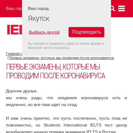
Ваш город:
Ваш город:
ЯКУТСК
Якутск
Подтвердить
Выбрать другой
Вы сможете изменить офис в любое время в
верхней части страницы
Главная страница
COVID-19
Первые экзамены, которые мы проводим после коронавируса
ПЕРВЫЕ ЭКЗАМЕНЫ, КОТОРЫЕ МЫ
ПРОВОДИМ ПОСЛЕ КОРОНАВИРУСА
Дорогие друзья,
мы очень рады, что эпидемия коронавируса хоть и
медленно, но все-таки идет на спад.
И нам очень приятно, что пусть постепенно, пусть пока не
повсеместно, но Students International IELTS тест центр
возобновляет начало приема экзаменов IELTS в России.