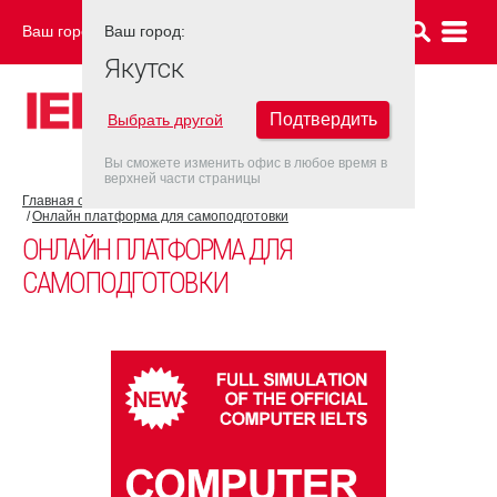
Ваш город:
Ваш город:
ЯКУТСК
Якутск
Подтвердить
Выбрать другой
Вы сможете изменить офис в любое время в
верхней части страницы
Главная страница
Об экзамене IELTS
Подготовка к IELTS
Онлайн платформа для самоподготовки
ОНЛАЙН ПЛАТФОРМА ДЛЯ
САМОПОДГОТОВКИ