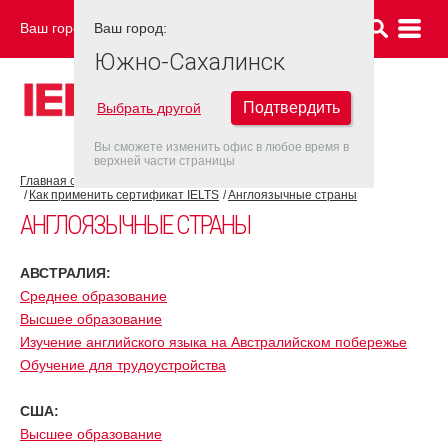
Ваш город:
Ваш город:
ЮЖНО-САХАЛИНСК
Южно-Сахалинск
Подтвердить
Выбрать другой
Вы сможете изменить офис в любое время в
верхней части страницы
Главная страница
Об экзамене IELTS
Как применить сертификат IELTS
Англоязычные страны
АНГЛОЯЗЫЧНЫЕ СТРАНЫ
АВСТРАЛИЯ:
Среднее образование
Высшее образование
Изучение английского языка на Австралийском побережье
Обучение для трудоустройства
США:
Высшее образование