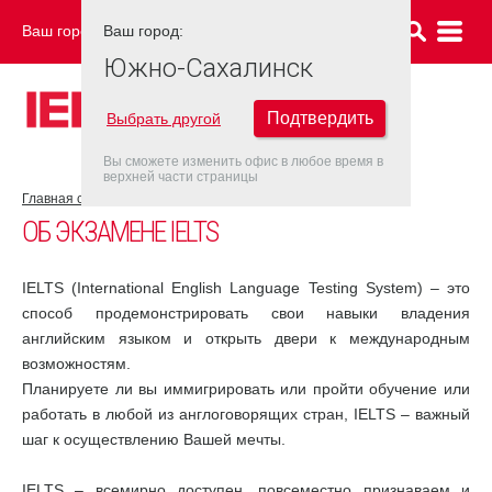
Ваш город:
Ваш город:
ЮЖНО-САХАЛИНСК
Южно-Сахалинск
Подтвердить
Выбрать другой
Вы сможете изменить офис в любое время в
верхней части страницы
Главная страница
Об экзамене IELTS
ОБ ЭКЗАМЕНЕ IELTS
IELTS (International English Language Testing System) – это
способ продемонстрировать свои навыки владения
английским языком и открыть двери к международным
возможностям.
Планируете ли вы иммигрировать или пройти обучение или
работать в любой из англоговорящих стран, IELTS – важный
шаг к осуществлению Вашей мечты.
IELTS – всемирно доступен, повсеместно признаваем и