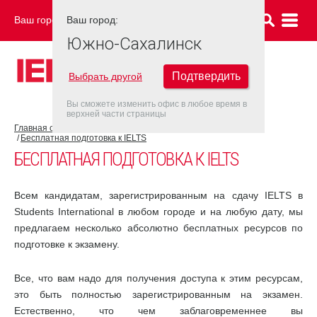
Ваш город:
Ваш город:
ЮЖНО-САХАЛИНСК
Южно-Сахалинск
Подтвердить
Выбрать другой
Вы сможете изменить офис в любое время в
верхней части страницы
Главная страница
Об экзамене IELTS
Подготовка к IELTS
Бесплатная подготовка к IELTS
БЕСПЛАТНАЯ ПОДГОТОВКА К IELTS
Всем кандидатам, зарегистрированным на сдачу IELTS в
Students International в любом городе и на любую дату, мы
предлагаем несколько абсолютно бесплатных ресурсов по
подготовке к экзамену.
Все, что вам надо для получения доступа к этим ресурсам,
это быть полностью зарегистрированным на экзамен.
Естественно, что чем заблаговременнее вы