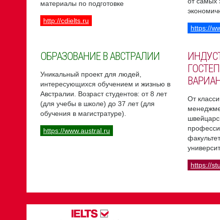
от самых
материалы по подготовке
экономич
http://cdielts.ru
https://w
ОБРАЗОВАНИЕ В АВСТРАЛИИ
ИНДУС
ГОСТЕП
Уникальный проект для людей,
ВАРИА
интересующихся обучением и жизнью в
Австралии. Возраст студентов: от 8 лет
От класси
(для учебы в школе) до 37 лет (для
менеджме
обучения в магистратуре).
швейцарс
професси
https://www.austral.ru
факультет
университ
https://st