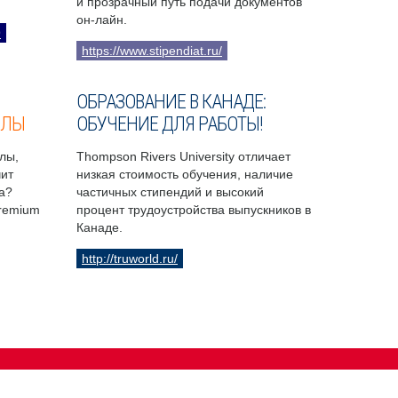
и прозрачный путь подачи документов
он-лайн.
9
https://www.stipendiat.ru/
ОБРАЗОВАНИЕ В КАНАДЕ:
ОЛЫ
ОБУЧЕНИЕ ДЛЯ РАБОТЫ!
лы,
Thompson Rivers University отличает
чит
низкая стоимость обучения, наличие
а?
частичных стипендий и высокий
Premium
процент трудоустройства выпускников в
Канаде.
http://truworld.ru/