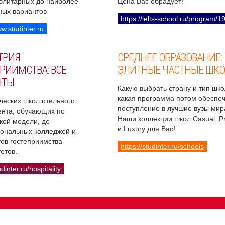
 элитарных до наиболее
Цена Вас обрадует!
ных вариантов
https://ielts-school.ru/program/1
ww.studinter.ru
ТРИЯ
СРЕДНЕЕ ОБРАЗОВАНИЕ:
РИИМСТВА: ВСЕ
ЭЛИТНЫЕ ЧАСТНЫЕ ШК
НТЫ
Какую выбрать страну и тип шко
какая программа потом обеспе
ческих школ отельного
поступление в лучшие вузы мир
нта, обучающих по
Наши коллекции школ Casual, 
кой модели, до
и Luxury для Вас!
ональных колледжей и
ов гостеприимства
https://studinter.ru/schools
етов.
udinter.ru/hospitality