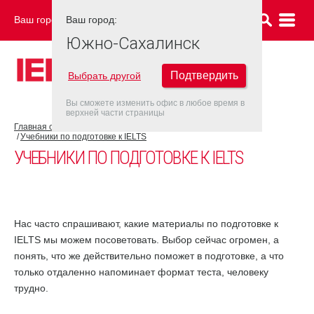
Ваш город:
Ваш город:
ЮЖНО-САХАЛИНСК
Южно-Сахалинск
Подтвердить
Выбрать другой
Вы сможете изменить офис в любое время в
верхней части страницы
Главная страница
Об экзамене IELTS
Подготовка к IELTS
Учебники по подготовке к IELTS
УЧЕБНИКИ ПО ПОДГОТОВКЕ К IELTS
Нас часто спрашивают, какие материалы по подготовке к
IELTS мы можем посоветовать. Выбор сейчас огромен, а
понять, что же действительно поможет в подготовке, а что
только отдаленно напоминает формат теста, человеку
трудно.