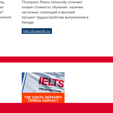
лы,
Thompson Rivers University отличает
чит
низкая стоимость обучения, наличие
а?
частичных стипендий и высокий
Premium
процент трудоустройства выпускников в
Канаде.
http://truworld.ru/