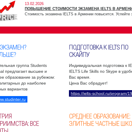
13.02.2026
ПОВЫШЕНИЕ СТОИМОСТИ ЭКЗАМЕНА IELTS В АРМЕНИ
Стоимость экзамена IELTS в Армении повысится. Успейте 
 ЭКЗАМЕН?
ПОДГОТОВКА К IELTS ПО
ЛЬШЕ?
СКАЙПУ
ельная группа Students
Индивидуальная подготовка к I
onal предлагает высшее и
IELTS Life Skills по Skype в удо
ее образование за рубежом:
Вас время.
 элитарных до наиболее
Цена Вас обрадует!
ных вариантов
https://ielts-school.ru/program/1
ww.studinter.ru
ТРИЯ
СРЕДНЕЕ ОБРАЗОВАНИЕ:
РИИМСТВА: ВСЕ
ЭЛИТНЫЕ ЧАСТНЫЕ ШК
НТЫ