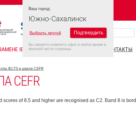
Ваш город:
Ваш город:
ЮЖНО-САХАЛИНСК
Южно-Сахалинск
Подтвердить
Выбрать другой
Вы сможете изменить офис в любое время в
ЗАМЕНЕ IELTS
FAQ
ДАТЫ IELTS 2022
КОНТАКТЫ
верхней части страницы
ллы IELTS и шкала CEFR
ЛА CEFR
 scores of 8.5 and higher are recognised as C2. Band 8 is bord