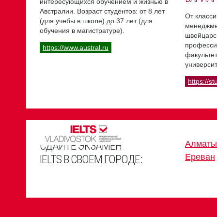
интересующихся обучением и жизнью в
Австралии. Возраст студентов: от 8 лет
От класси
(для учебы в школе) до 37 лет (для
менеджме
обучения в магистратуре).
швейцарс
професси
https://www.austral.ru
факультет
университ
https://st
СДАЙТЕ ЭКЗАМЕН
Алматы
Ереван
IELTS В СВОЕМ ГОРОДЕ: