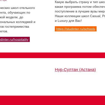
Какую выбрать страну и тип шко
какая программа потом обеспе
ческих школ отельного
поступление в лучшие вузы мир
нта, обучающих по
Наши коллекции школ Casual, 
кой модели, до
и Luxury для Вас!
ональных колледжей и
ов гостеприимства
https://studinter.ru/schools
етов.
udinter.ru/hospitality
Нур-Султан (Астана)