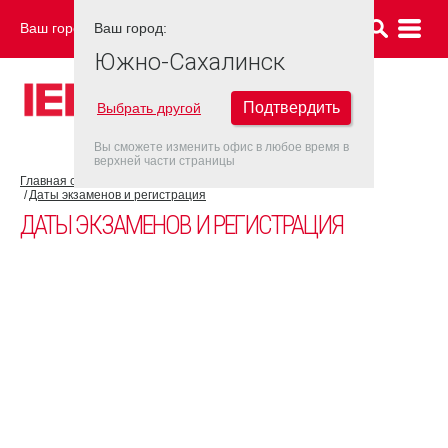
Ваш город:
Ваш город:
ЮЖНО-САХАЛИНСК
Южно-Сахалинск
Подтвердить
Выбрать другой
Вы сможете изменить офис в любое время в
верхней части страницы
Главная страница
Об экзамене IELTS
Экзамен IELTS UKVI
Даты экзаменов и регистрация
ДАТЫ ЭКЗАМЕНОВ И РЕГИСТРАЦИЯ