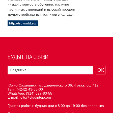
низкая стоимость обучения, наличие
частичных стипендий и высокий процент
трудоустройства выпускников в Канаде.
http://truworld.ru/
БУДЬТЕ НА СВЯЗИ
ОК
Южно-Сахалинск, ул. Дзержинского 36, 4 этаж, оф.417
Тел.:
(4242) 43-63-00
WhatsApp:
(914) 327-83-55
E-mail:
ielts@studinter.com
График работы: будние дни с 8:00 до 19:00 без перерыва