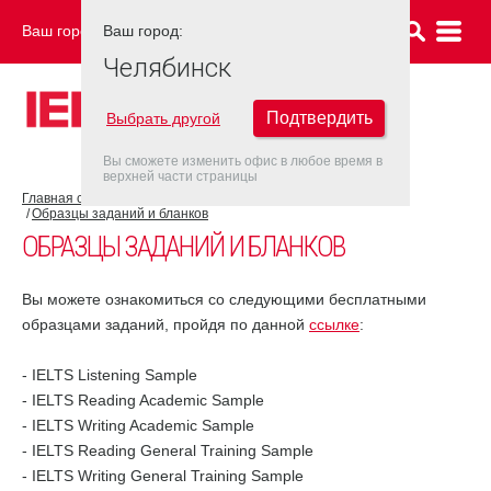
Ваш город:
Ваш город:
ЧЕЛЯБИНСК
Челябинск
Подтвердить
Выбрать другой
Вы сможете изменить офис в любое время в
верхней части страницы
Главная страница
Об экзамене IELTS
Подготовка к IELTS
Образцы заданий и бланков
ОБРАЗЦЫ ЗАДАНИЙ И БЛАНКОВ
Вы можете ознакомиться со следующими бесплатными
образцами заданий, пройдя по данной
ссылке
:
- IELTS Listening Sample
- IELTS Reading Academic Sample
- IELTS Writing Academic Sample
- IELTS Reading General Training Sample
- IELTS Writing General Training Sample