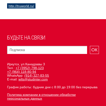
http://truworld.ru/
БУДЬТЕ НА СВЯЗИ
ОК
Иркутск, ул.Канадзавы 3
Тел.:
+7 (3952) 798-123
+7 (964) 118-80-94
WhatsApp:
(914) 327-83-55
E-mail:
ielts@studinter.com
График работы: будние дни с 8:00 до 19:00 без перерыва
Политика компании в отношении обработки
персональных данных