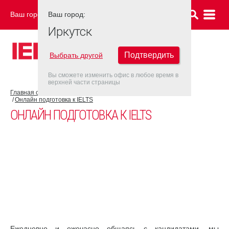
Ваш город:
Ваш город:
ИРКУТСК
Иркутск
Подтвердить
Выбрать другой
Вы сможете изменить офис в любое время в
верхней части страницы
Главная страница
Об экзамене IELTS
Подготовка к IELTS
Онлайн подготовка к IELTS
ОНЛАЙН ПОДГОТОВКА К IELTS
Ежедневно и ежечасно общаясь с кандидатами, мы