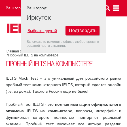
Ваш город:
Ваш город:
ИРКУТСК
Иркутск
Подтвердить
Выбрать другой
Вы сможете изменить офис в любое время в
верхней части страницы
Главная страница
Об экзамене IELTS
Подготовка к IELTS
Пробный IELTS на компьютере
ПРОБНЫЙ IELTS НА КОМПЬЮТЕРЕ
IELTS Mock Test – это уникальный для российского рынка
пробный тест компьютерного IELTS, который сдается онлайн
(т.е. из дома). Такого в России еще не было!
Пробный тест IELTS - это
полная имитация официального
экзамена IELTS на компьютере
, вопросы, интерфейс и
функционал которого полностью повторяют реальный
экзамен. Пробный тест включает все четыре раздела: