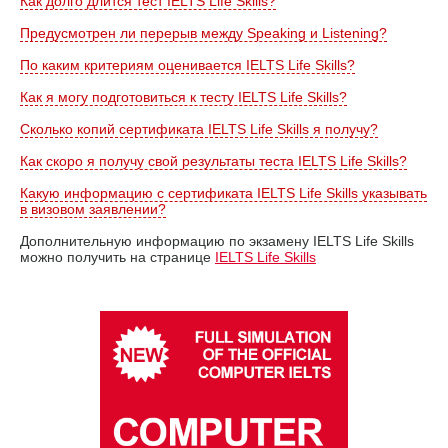
Как долго длится тест IELTS Life Skills?
Предусмотрен ли перерыв между Speaking и Listening?
По каким критериям оценивается IELTS Life Skills?
Как я могу подготовиться к тесту IELTS Life Skills?
Сколько копий сертификата IELTS Life Skills я получу?
Как скоро я получу свой результаты теста IELTS Life Skills?
Какую информацию с сертификата IELTS Life Skills указывать
в визовом заявлении?
Дополнительную информацию по экзамену IELTS Life Skills
можно получить на странице
IELTS Life Skills