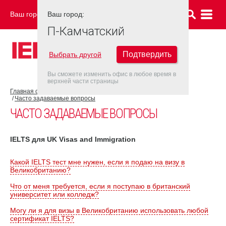
Ваш город:
Ваш город:
П-КАМЧАТСКИЙ
П-Камчатский
Подтвердить
Выбрать другой
Вы сможете изменить офис в любое время в
верхней части страницы
Главная страница
Об экзамене IELTS
Экзамен IELTS UKVI
Часто задаваемые вопросы
ЧАСТО ЗАДАВАЕМЫЕ ВОПРОСЫ
IELTS для UK Visas and Immigration
Какой IELTS тест мне нужен, если я подаю на визу в
Великобританию?
Что от меня требуется, если я поступаю в британский
университет или колледж?
Могу ли я для визы в Великобританию использовать любой
сертификат IELTS?