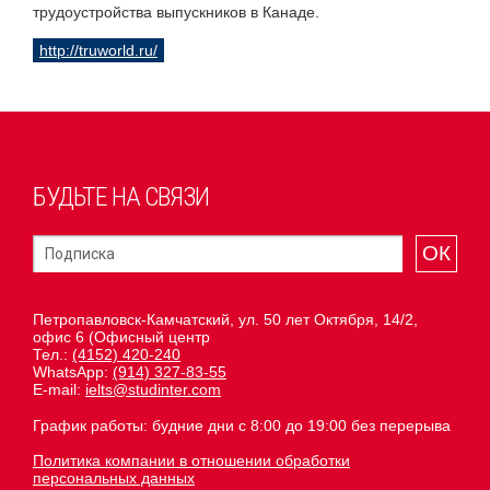
трудоустройства выпускников в Канаде.
http://truworld.ru/
БУДЬТЕ НА СВЯЗИ
ОК
Петропавловск-Камчатский, ул. 50 лет Октября, 14/2,
офис 6 (Офисный центр
Тел.:
(4152) 420-240
WhatsApp:
(914) 327-83-55
E-mail:
ielts@studinter.com
График работы: будние дни с 8:00 до 19:00 без перерыва
Политика компании в отношении обработки
персональных данных