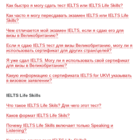
Как быстро я могу сдать тест IELTS или IELTS Life Skills?
Как часто я могу пересдавать экзамен IELTS или IELTS Life
Skills?
Чем отличается мой экзамен IELTS, если я сдаю его для
визы в Великобританию?
Если я сдаю IELTS тест для визы Великобританию, могу ли я
использовать сертификат для других стран/целей?
Я уже сдал IELTS. Могу ли я использовать свой сертификат
для визы в Великобританию?
Какую информацию с сертификата IELTS for UKVI указывать
в визовом заявлении?
IELTS Life Skills
Что такое IELTS Life Skils? Для чего этот тест?
Каков формат IELTS Life Skils?
Почему IELTS Life Skills включает только Speaking и
Listening?