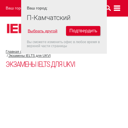
Ваш город:
Ваш город:
П-КАМЧАТСКИЙ
П-Камчатский
Подтвердить
Выбрать другой
Вы сможете изменить офис в любое время в
верхней части страницы
Главная страница
Об экзамене IELTS
Экзамен IELTS UKVI
Экзамены IELTS для UKVI
ЭКЗАМЕНЫ IELTS ДЛЯ UKVI