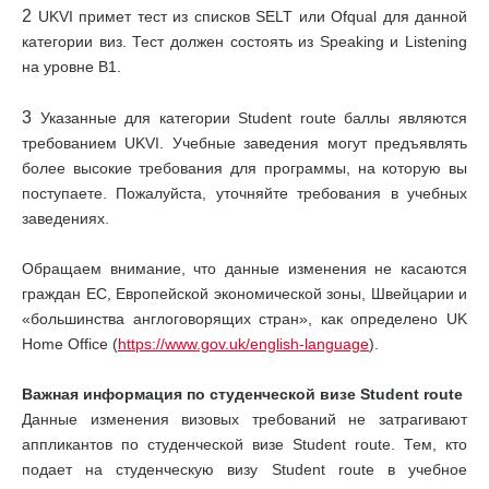
2
UKVI примет тест из списков SELT или Ofqual для данной
категории виз. Тест должен состоять из Speaking и Listening
на уровне В1.
3
Указанные для категории Student route баллы являются
требованием UKVI. Учебные заведения могут предъявлять
более высокие требования для программы, на которую вы
поступаете. Пожалуйста, уточняйте требования в учебных
заведениях.
Обращаем внимание, что данные изменения не касаются
граждан ЕС, Европейской экономической зоны, Швейцарии и
«большинства англоговорящих стран», как определено UK
Home Office (
https://www.gov.uk/english-language
).
Важная информация по студенческой визе Student route
Данные изменения визовых требований не затрагивают
аппликантов по студенческой визе Student route. Тем, кто
подает на студенческую визу Student route в учебное