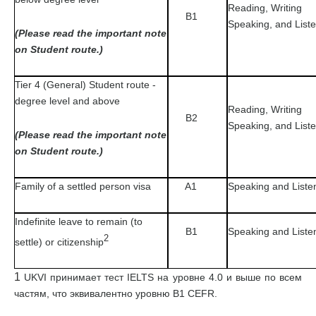
Reading, Writing
B1
Speaking, and List
(Please read the important note
on Student route.)
Tier 4 (General) Student route -
degree level and above
Reading, Writing
B2
Speaking, and List
(Please read the important note
on Student route.)
Family of a settled person visa
A1
Speaking and Liste
Indefinite leave to remain (to
B1
Speaking and Liste
2
settle) or citizenship
1
UKVI принимает тест IELTS на уровне 4.0 и выше по всем
частям, что эквивалентно уровню В1 CEFR.