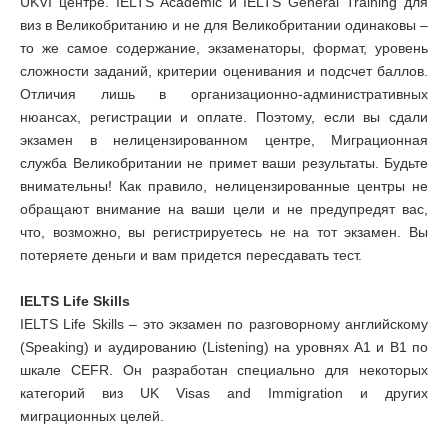
UKVI центре. IELTS Academic и IELTS General Training для
виз в Великобританию и не для Великобритании одинаковы –
то же самое содержание, экзаменаторы, формат, уровень
сложности заданий, критерии оценивания и подсчет баллов.
Отличия лишь в организационно-административных
нюансах, регистрации и оплате. Поэтому, если вы сдали
экзамен в нелицензированном центре, Миграционная
служба Великобритании не примет ваши результаты. Будьте
внимательны! Как правило, нелицензированные центры не
обращают внимание на ваши цели и не предупредят вас,
что, возможно, вы регистрируетесь не на тот экзамен. Вы
потеряете деньги и вам придется пересдавать тест.
IELTS Life Skills
IELTS Life Skills – это экзамен по разговорному английскому
(Speaking) и аудированию (Listening) на уровнях А1 и В1 по
шкале CEFR. Он разработан специально для некоторых
категорий виз UK Visas and Immigration и других
миграционных целей.