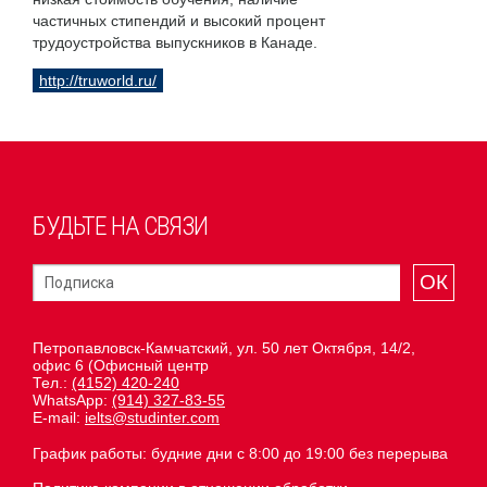
частичных стипендий и высокий процент
трудоустройства выпускников в Канаде.
http://truworld.ru/
БУДЬТЕ НА СВЯЗИ
ОК
Петропавловск-Камчатский, ул. 50 лет Октября, 14/2,
офис 6 (Офисный центр
Тел.:
(4152) 420-240
WhatsApp:
(914) 327-83-55
E-mail:
ielts@studinter.com
График работы: будние дни с 8:00 до 19:00 без перерыва