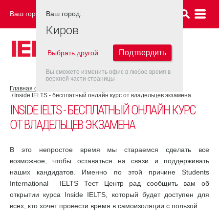
Ваш город:
Ваш город:
КИРОВ
Киров
Подтвердить
Выбрать другой
Вы сможете изменить офис в любое время в
верхней части страницы
Главная страница
COVID-19
Inside IELTS - бесплатный онлайн курс от владельцев экзамена
INSIDE IELTS - БЕСПЛАТНЫЙ ОНЛАЙН КУРС
ОТ ВЛАДЕЛЬЦЕВ ЭКЗАМЕНА
В это непростое время мы стараемся сделать все
возможное, чтобы оставаться на связи и поддерживать
наших кандидатов. Именно по этой причине Students
International IELTS Тест Центр рад сообщить вам об
открытии курса Inside IELTS, который будет доступен для
всех, кто хочет провести время в самоизоляции с пользой.