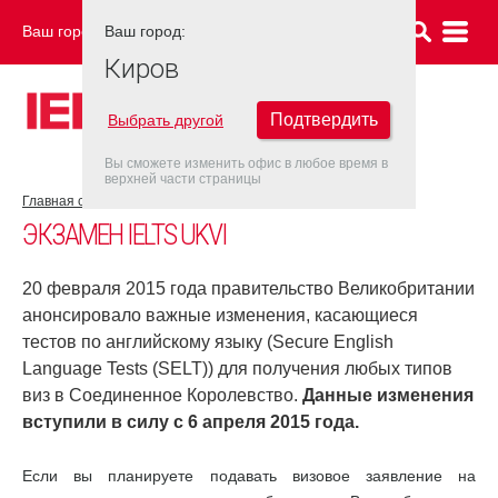
Ваш город:
Ваш город:
КИРОВ
Киров
Подтвердить
Выбрать другой
Вы сможете изменить офис в любое время в
верхней части страницы
Главная страница
Об экзамене IELTS
Экзамен IELTS UKVI
ЭКЗАМЕН IELTS UKVI
20 февраля 2015 года правительство Великобритании
анонсировало важные изменения, касающиеся
тестов по английскому языку (Secure English
Language Tests (SELT)) для получения любых типов
виз в Соединенное Королевство.
Данные изменения
вступили в силу с 6 апреля 2015 года.
Если вы планируете подавать визовое заявление на