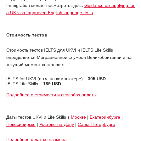
Immigration можно посмотреть здесь
Guidance on applying for
a UK visa: approved English language tests
Стоимость тестов
Стоимость тестов IELTS для UKVI и IELTS Life Skills
определяется Миграционной службой Великобритании и на
текущий момент составляет:
IELTS for UKVI (в т.ч. на компьютере) –
305 USD
IELTS Life Skills –
189 USD
Подробнее о стоимости и способах оплаты
Даты тестов UKVI и Life Skills в
Москве
|
Екатеринбурге
|
Новосибирске
|
Ростове-на-Дону
|
Санкт-Петербурге
Подробнее о датах экзамена